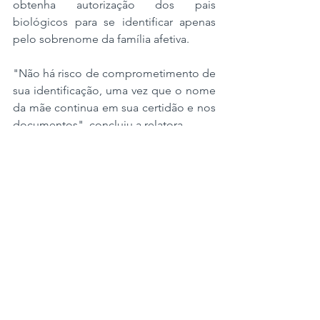
obtenha autorização dos pais 
biológicos para se identificar apenas 
pelo sobrenome da família afetiva.
"Não há risco de comprometimento de 
sua identificação, uma vez que o nome 
da mãe continua em sua certidão e nos 
documentos", concluiu a relatora.
O número deste processo não é 
divulgado em razão de segredo 
judicial.
https://www.stj.jus.br/sites/portalp/Pagi
nas/Comunicacao/Noticias/2026/06042
026-Quarta-Turma-autoriza-troca-do-
sobrenome-materno-pelo-dos-pais-
socioafetivos-em-caso-de-
multiparentalidade.aspx