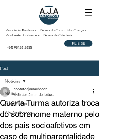
Associação Brasileira em Defesa do Consumidor Criança e
Adolcente do Idoso e em Defesa da Cidadania
FILIE-SE
(84) 98126-2655
Post
Nóticias
contatoajaanadecon
Nóticias
6 de abr.
2 min de leitura
Quarta Turma autoriza troca
Free Multas
do sobrenome materno pelo
Aja Anadecon
dos pais socioafetivos em
caso de multiparentalidade