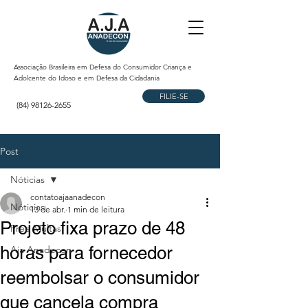
Associação Brasileira em Defesa do Consumidor Criança e
Adolcente do Idoso e em Defesa da Cidadania
FILIE-SE
(84) 98126-2655
Post
Nóticias
contatoajaanadecon
Nóticias
13 de abr.
1 min de leitura
Projeto fixa prazo de 48
Free Multas
horas para fornecedor
Aja Anadecon
reembolsar o consumidor
que cancela compra