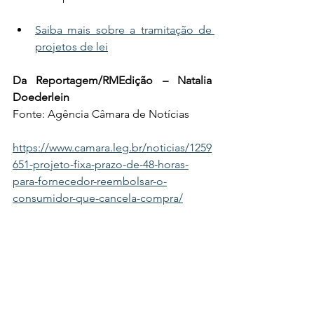
Saiba mais sobre a tramitação de 
projetos de lei
Da Reportagem/RMEdição – Natalia 
Doederlein
Fonte: Agência Câmara de Notícias
https://www.camara.leg.br/noticias/1259
651-projeto-fixa-prazo-de-48-horas-
para-fornecedor-reembolsar-o-
consumidor-que-cancela-compra/
Aja Anadecon