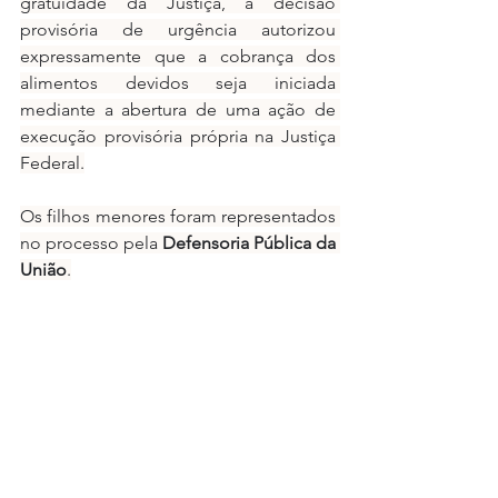
gratuidade da Justiça, a decisão 
provisória de urgência autorizou 
expressamente que a cobrança dos 
alimentos devidos seja iniciada 
mediante a abertura de uma ação de 
execução provisória própria na Justiça 
Federal.
Os filhos menores foram representados 
no processo pela 
Defensoria Pública da 
União
.
Processo HDE 13796 – EX 
(2026/0075175-4)
https://www.conjur.com.br/2026-mar-
20/stj-autoriza-execucao-provisoria-de-
pensao-alimenticia-fixada-na-polonia/