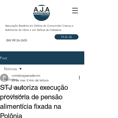
Associação Brasileira em Defesa do Consumidor Criança e
Adolcente do Idoso e em Defesa da Cidadania
FILIE-SE
(84) 98126-2655
Post
Nóticias
contatoajaanadecon
Nóticias
20 de mar.
2 min de leitura
STJ autoriza execução
Free Multas
provisória de pensão
Aja Anadecon
alimentícia fixada na
Polônia