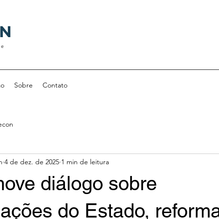
ON
 e
ão
Sobre
Contato
econ
n
4 de dez. de 2025
1 min de leitura
ove diálogo sobre
mações do Estado, reform