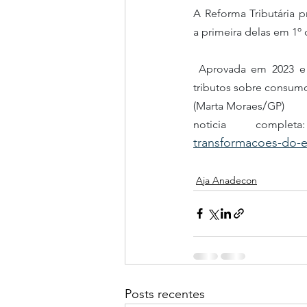
A Reforma Tributária 
a primeira delas em 1º 
 Aprovada em 2023 e regulamentada este ano, ela prevê, entre outras mudanças, a unificação de 
tributos sobre consumo
/
(Marta Moraes
GP)
noticia comple
transformacoes-do-es
Aja Anadecon
Posts recentes