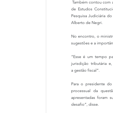
 Também contou com a participação do professor Fernando Facury Scaff, coordenador-geral do Centro 
de Estudos Constituc
Pesquisa Judiciária do
Alberto de Negri. 
No encontro, o ministr
sugestões e a importân
“Esse é um tempo para
jurisdição tributária 
a gestão fiscal”. 
Para o presidente d
processual da quest
apresentadas foram s
desafio”, disse. 