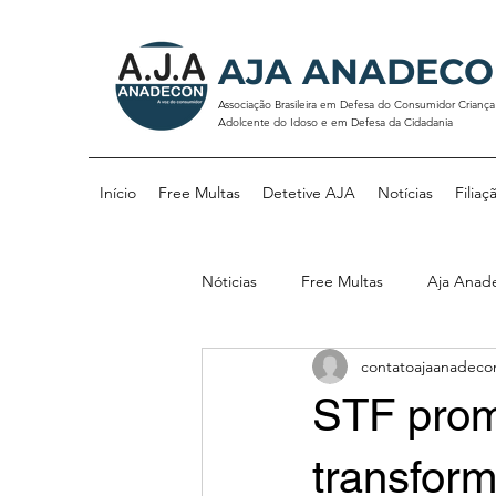
AJA ANADEC
Associação Brasileira em Defesa do Consumidor Criança
Adolcente do Idoso e em Defesa da Cidadania
Início
Free Multas
Detetive AJA
Notícias
Filiaç
Nóticias
Free Multas
Aja Anad
contatoajaanadeco
STF prom
transfor