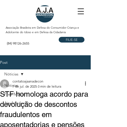
Associação Brasileira em Defesa do Consumidor Criança e
Adolcente do Idoso e em Defesa da Cidadania
FILIE-SE
(84) 98126-2655
Post
Nóticias
contatoajaanadecon
Nóticias
7 de jul. de 2025
3 min de leitura
STF homologa acordo para
Free Multas
devolução de descontos
Aja Anadecon
fraudulentos em
aposentadorias e pensões