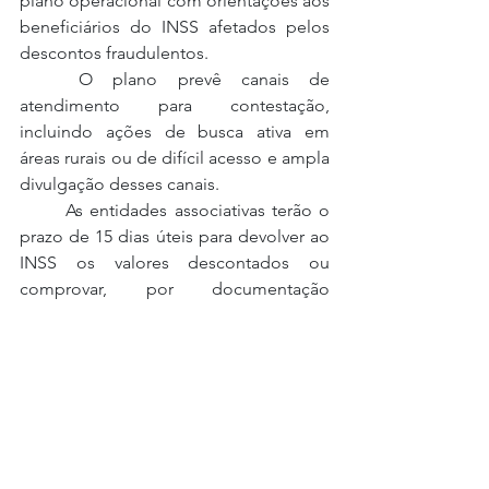
plano operacional com orientações aos 
beneficiários do INSS afetados pelos 
descontos fraudulentos. 
	O plano prevê canais de 
atendimento para contestação, 
incluindo ações de busca ativa em 
áreas rurais ou de difícil acesso e ampla 
divulgação desses canais.
	As entidades associativas terão o 
prazo de 15 dias úteis para devolver ao 
INSS os valores descontados ou 
comprovar, por documentação 
inequívoca, o vínculo associativo com o 
beneficiário.
Nota do Ministro Dias Toffoli
“Meus cumprimentos a todas 
instituições e funções essenciais da 
Justiça, que envidaram esforços para 