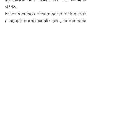
viário. 
Esses recursos devem ser direcionados 
a ações como sinalização, engenharia 
de tráfego e programas educativos, 
com o objetivo de organizar o fluxo de 
veículos e aumentar a segurança nas 
vias.
https://www.atribunamt.com.br/esfera-
nacional/brasilmundo/2026/02/pesquis
a-descarta-industria-da-multa-e-indica-
que-radares-reduzem-infracoes-e-
ajudam-a-salvar-vidas-no-transito/
Free Multas