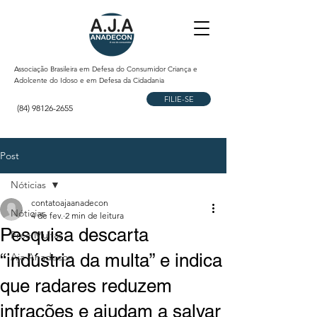
Associação Brasileira em Defesa do Consumidor Criança e
Adolcente do Idoso e em Defesa da Cidadania
FILIE-SE
(84) 98126-2655
Post
Nóticias
contatoajaanadecon
Nóticias
4 de fev.
2 min de leitura
Pesquisa descarta
Free Multas
“indústria da multa” e indica
Aja Anadecon
que radares reduzem
infrações e ajudam a salvar