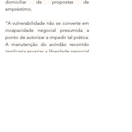
domiciliar de propostas de 
empréstimo.
“A vulnerabilidade não se converte em 
incapacidade negocial presumida a 
ponto de autorizar a impedir tal prática. 
A manutenção do acórdão recorrido 
implicaria esvaziar a liberdade negocial 
de toda uma coletividade com base em 
presunções genéricas de que 
aposentados não têm tirocínio.”
O ministro Moura Ribeiro ressalvou 
ainda que a vedação ampla a visitas 
domiciliares para oferta de crédito, 
ainda que sob o rótulo de combate ao 
assédio de consumo, configura 
restrição desproporcional à liberdade 
econômica.