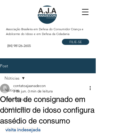
Associação Brasileira em Defesa do Consumidor Criança e
Adolcente do Idoso e em Defesa da Cidadania
FILIE-SE
(84) 98126-2655
Post
Nóticias
contatoajaanadecon
Nóticias
3 de jun.
3 min de leitura
Oferta de consignado em
Free Multas
domicílio de idoso configura
Aja Anadecon
assédio de consumo
visita indesejada