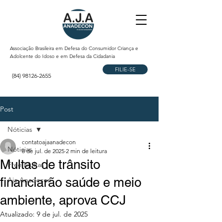
Associação Brasileira em Defesa do Consumidor Criança e
Adolcente do Idoso e em Defesa da Cidadania
FILIE-SE
(84) 98126-2655
Post
Nóticias
contatoajaanadecon
Nóticias
8 de jul. de 2025
2 min de leitura
Multas de trânsito
Free Multas
financiarão saúde e meio
Aja Anadecon
ambiente, aprova CCJ
Atualizado:
9 de jul. de 2025