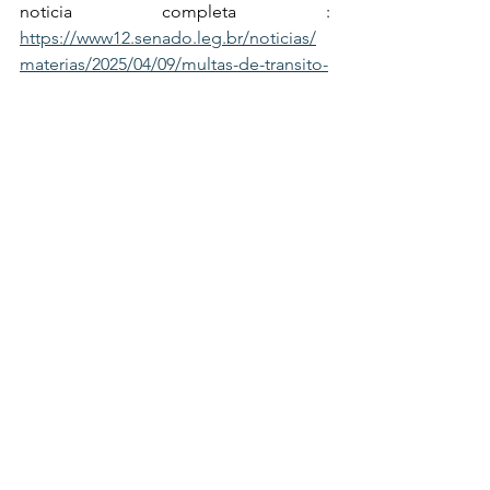
noticia completa : 
https://www12.senado.leg.br/noticias/
materias/2025/04/09/multas-de-transito-
financiarao-saude-e-meio-ambiente-
aprova-ccj
Free Multas
Ver tudo
Posts recentes