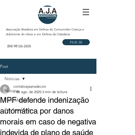
Associação Brasileira em Defesa do Consumidor Criança e
Adolcente do Idoso e em Defesa da Cidadania
FILIE-SE
(84) 98126-2655
Post
Nóticias
contatoajaanadecon
Nóticias
7 de ago. de 2025
3 min de leitura
MPF defende indenização
Free Multas
automática por danos
Aja Anadecon
morais em caso de negativa
indevida de plano de saúde