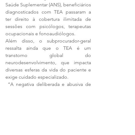
Saúde Suplementar (ANS), beneficiários 
diagnosticados com TEA passaram a 
ter direito à cobertura ilimitada de 
sessões com psicólogos, terapeutas 
ocupacionais e fonoaudiólogos. 
Além disso, o subprocurador-geral 
ressalta ainda que o TEA é um 
transtorno global do 
neurodesenvolvimento, que impacta 
diversas esferas da vida do paciente e 
exige cuidado especializado.
 “A negativa deliberada e abusiva de 
cobertura para tratamento de saúde, 
ainda mais nos casos em que o 
beneficiário é menor portador de TEA, 
viola direito de personalidade do 
beneficiário, não se tratando de mero 
dissabor contratual”, conclui o parecer.