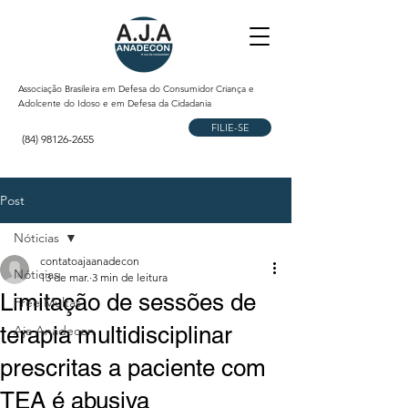
Associação Brasileira em Defesa do Consumidor Criança e
Adolcente do Idoso e em Defesa da Cidadania
FILIE-SE
(84) 98126-2655
Post
Nóticias
contatoajaanadecon
Nóticias
13 de mar.
3 min de leitura
Limitação de sessões de
Free Multas
terapia multidisciplinar
Aja Anadecon
prescritas a paciente com
TEA é abusiva