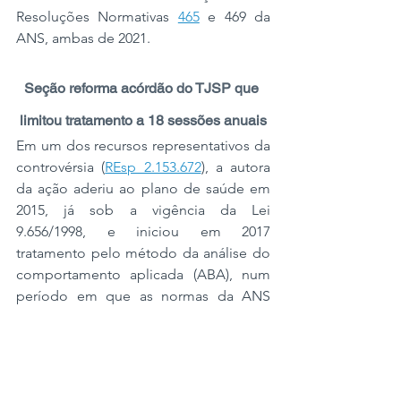
Resoluções Normativas 
465
 e 469 da 
ANS, ambas de 2021.
Seção reforma acórdão do TJSP que 
limitou tratamento a 18 sessões anuais
Em um dos recursos representativos da 
controvérsia (
REsp 2.153.672
), a autora 
da ação aderiu ao plano de saúde em 
2015, já sob a vigência da Lei 
9.656/1998, e iniciou em 2017 
tratamento pelo método da análise do 
comportamento aplicada (ABA), num 
período em que as normas da ANS 
ainda previam limite para o número de 
sessões. 
O Tribunal de Justiça de São Paulo 