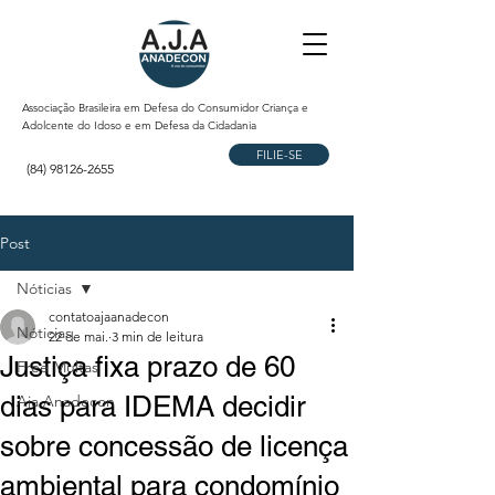
Associação Brasileira em Defesa do Consumidor Criança e
Adolcente do Idoso e em Defesa da Cidadania
FILIE-SE
(84) 98126-2655
Post
Nóticias
contatoajaanadecon
Nóticias
22 de mai.
3 min de leitura
Justiça fixa prazo de 60
Free Multas
dias para IDEMA decidir
Aja Anadecon
sobre concessão de licença
ambiental para condomínio