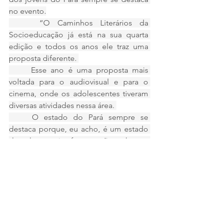
no evento.
 	“O Caminhos Literários da 
Socioeducação já está na sua quarta 
edição e todos os anos ele traz uma 
proposta diferente. 
	Esse ano é uma proposta mais 
voltada para o audiovisual e para o 
cinema, onde os adolescentes tiveram 
diversas atividades nessa área. 
	O estado do Pará sempre se 
destaca porque, eu acho, é um estado 
de cultura muito forte, então todo ano 
tem um grande envolvimento na pauta 
da cultura”, ressaltou.
	No Pará, a Fundação de 
Atendimento Socioeducativo do Pará 
(Fasepa) desenvolveu uma série de 
atividades culturais nas Unidades de 