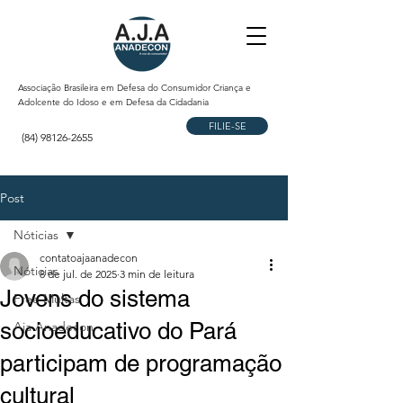
Associação Brasileira em Defesa do Consumidor Criança e
Adolcente do Idoso e em Defesa da Cidadania
FILIE-SE
(84) 98126-2655
Post
Nóticias
contatoajaanadecon
Nóticias
8 de jul. de 2025
3 min de leitura
Jovens do sistema
Free Multas
socioeducativo do Pará
Aja Anadecon
participam de programação
cultural