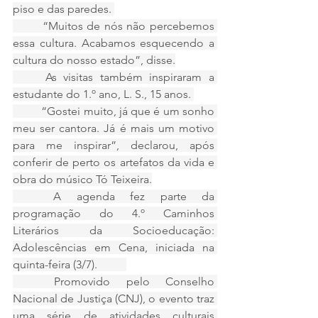
piso e das paredes. 
	“Muitos de nós não percebemos 
essa cultura. Acabamos esquecendo a 
cultura do nosso estado”, disse.
	As visitas também inspiraram a 
estudante do 1.º ano, L. S., 15 anos. 
	“Gostei muito, já que é um sonho 
meu ser cantora. Já é mais um motivo 
para me inspirar”, declarou, após 
conferir de perto os artefatos da vida e 
obra do músico Tó Teixeira.
	A agenda fez parte da 
programação do 4.º Caminhos 
Literários da Socioeducação: 
Adolescências em Cena, iniciada na 
quinta-feira (3/7). 	
	Promovido pelo Conselho 
Nacional de Justiça (CNJ), o evento traz 
uma série de atividades culturais 