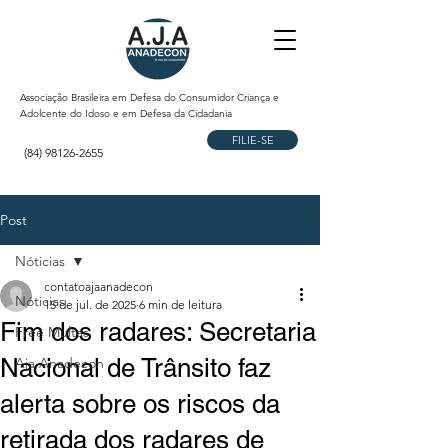
Associação Brasileira em Defesa do Consumidor Criança e
Adolcente do Idoso e em Defesa da Cidadania
FILIE-SE
(84) 98126-2655
Post
Nóticias
contatoajaanadecon
Nóticias
15 de jul. de 2025
6 min de leitura
Fim dos radares: Secretaria
Free Multas
Nacional de Trânsito faz
Aja Anadecon
alerta sobre os riscos da
retirada dos radares de