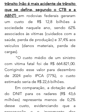
trânsito (não é mais acidente de trânsito 
que se define, segundo o CTB e a 
ABNT) 
em rodovias federais geraram 
um custo de R$ 12,8 bilhões à 
sociedade naquele ano, sendo 62% 
associados às vítimas (cuidados com a 
saúde, perda de produção) e 37,4% aos 
veículos (danos materiais, perda de 
cargas).
	“O custo médio de um sinistro 
com vítima fatal foi de R$ 664.821,00. 
Corrigindo esse valor para dezembro 
de 2024 pelo IPCA (77%), o custo 
estimado seria de R$ 22,6 bilhões. 
	Em comparação, a dotação atual 
do DNIT para os radares (R$ 43,6 
milhões) representa menos de 0,2% 
desse custo, evidenciando que a 
preservação e o incremento dos 