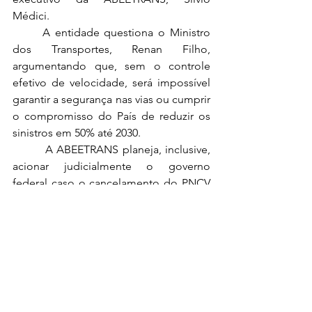
Médici.
	A entidade questiona o Ministro 
dos Transportes, Renan Filho, 
argumentando que, sem o controle 
efetivo de velocidade, será impossível 
garantir a segurança nas vias ou cumprir 
o compromisso do País de reduzir os 
sinistros em 50% até 2030.
	 A ABEETRANS planeja, inclusive, 
acionar judicialmente o governo 
federal caso o cancelamento do PNCV 
não seja revisto, alertando que a 
população ficará "entregue à própria 
sorte".
MEDIDAS PALIATIVAS E A 