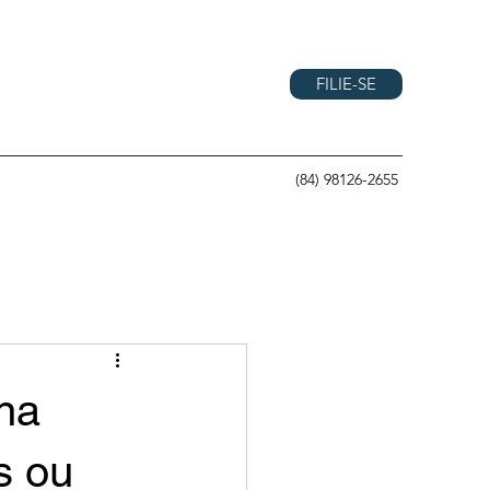
FILIE-SE
(84) 98126-2655
na
s ou