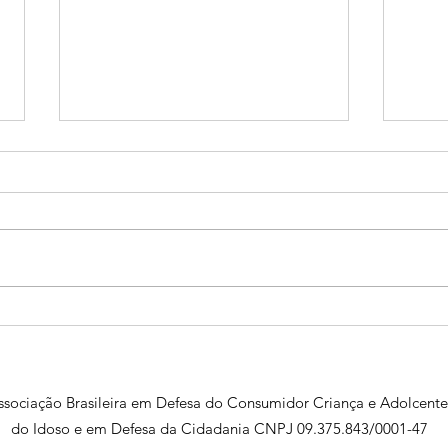
Projeto cria política nacional
Proje
para combater a solidão entre
comp
idosos
comb
ssociação Brasileira em Defesa do Consumidor Criança e Adolcente
do Idoso e em Defesa da Cidadania CNPJ 09.375.843/0001-47