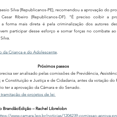
sesio Silva (Republicanos-PE), recomendou a aprovação do pro
Cesar Ribeiro (Republicanos-DF). "É preciso coibir a prol
 forma mais direta é pela criminalização dos autores dess
devem participar desse esforço e somar forças no combate ao
Silva.
to da Criança e do Adolescente
.
Próximos passos
recisa ser analisado pelas comissões de Previdência, Assistência
 e Constituição e Justiça e de Cidadania, antes da votação do 
sário ter a aprovação da Câmara e do Senado.
 tramitação de projetos de lei 
o BrandãoEdição – Rachel Librelobn
ttps://www.camara.leg.br/noticias/1204239-comissao-aprova-pr