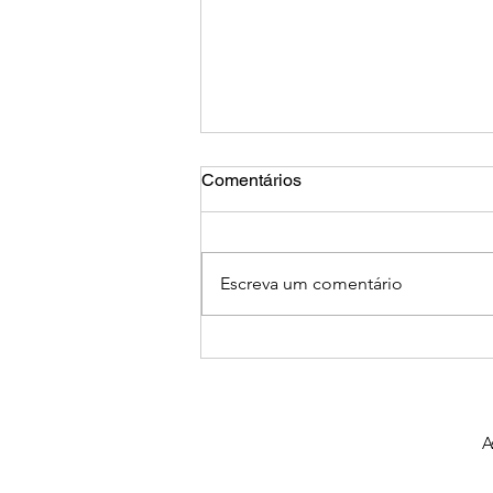
Comentários
Escreva um comentário
Proteção do Consumidor no
uso de IA
A