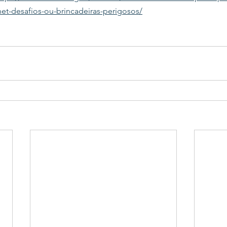
net-desafios-ou-brincadeiras-perigosos/