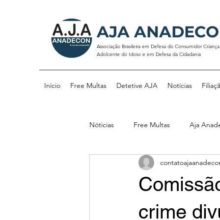
AJA ANADEC
Associação Brasileira em Defesa do Consumidor Criança
Adolcente do Idoso e em Defesa da Cidadania
Início
Free Multas
Detetive AJA
Notícias
Filiaç
Nóticias
Free Multas
Aja Anad
contatoajaanadeco
Comissão
crime div