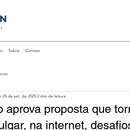
ON
 e
ão
Sobre
Contato
econ
n
25 de set. de 2025
2 min de leitura
 aprova proposta que tor
ulgar, na internet, desafio