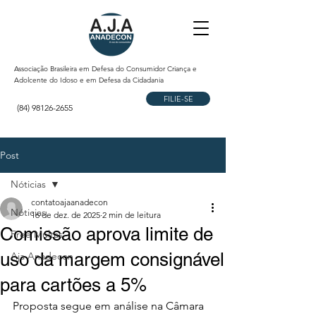
Associação Brasileira em Defesa do Consumidor Criança e
Adolcente do Idoso e em Defesa da Cidadania
FILIE-SE
(84) 98126-2655
Post
Nóticias
contatoajaanadecon
Nóticias
16 de dez. de 2025
2 min de leitura
Comissão aprova limite de
Free Multas
uso da margem consignável
Aja Anadecon
para cartões a 5%
Proposta segue em análise na Câmara