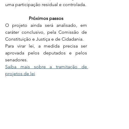
uma participação residual e controlada.
Próximos passos
O projeto ainda será analisado, em 
caráter conclusivo, pela Comissão de 
Constituição e Justiça e de Cidadania.
Para virar lei, a medida precisa ser 
aprovada pelos deputados e pelos 
senadores.
Saiba mais sobre a tramitação de 
projetos de lei
Reportagem - Tiago MirandaEdição - 
Ana Chalub
Fonte: Agência Câmara de Notícia
s
noticia completa: 
https://www.camara.leg.br/noticias/1230
864-comissao-aprova-limite-de-uso-da-
margem-consignavel-para-cartoes-a-5/