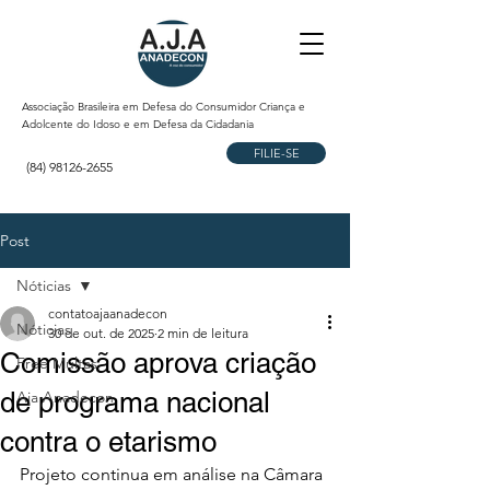
Associação Brasileira em Defesa do Consumidor Criança e
Adolcente do Idoso e em Defesa da Cidadania
FILIE-SE
(84) 98126-2655
Post
Nóticias
contatoajaanadecon
Nóticias
30 de out. de 2025
2 min de leitura
Comissão aprova criação
Free Multas
de programa nacional
Aja Anadecon
contra o etarismo
Projeto continua em análise na Câmara 