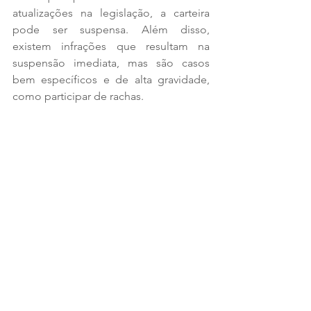
atualizações na legislação, a carteira 
pode ser suspensa. Além disso, 
existem infrações que resultam na 
suspensão imediata, mas são casos 
bem específicos e de alta gravidade, 
como participar de rachas.
Após quanto tempo os pontos de 
multa expiraram?
O prazo de validade dos pontos na 
carteira é, frequentemente, mal 
interpretado.
 Muitos acreditam que eles expiram a 
cada 12 meses. 
Na realidade, os pontos relativos às 