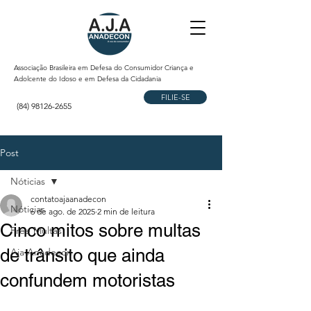
Associação Brasileira em Defesa do Consumidor Criança e
Adolcente do Idoso e em Defesa da Cidadania
FILIE-SE
(84) 98126-2655
Post
Nóticias
contatoajaanadecon
Nóticias
6 de ago. de 2025
2 min de leitura
Cinco mitos sobre multas
Free Multas
de trânsito que ainda
Aja Anadecon
confundem motoristas