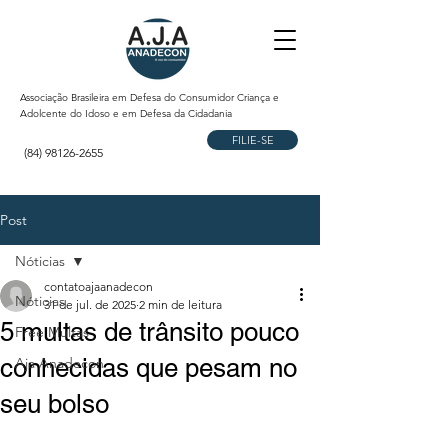
Associação Brasileira em Defesa do Consumidor Criança e
Adolcente do Idoso e em Defesa da Cidadania
FILIE-SE
(84) 98126-2655
Post
Nóticias
contatoajaanadecon
Nóticias
31 de jul. de 2025
2 min de leitura
5 multas de trânsito pouco
Free Multas
conhecidas que pesam no
Aja Anadecon
seu bolso